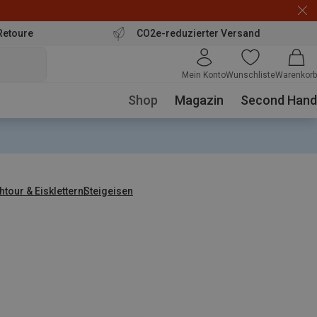
Retoure
CO2e-reduzierter Versand
Mein Konto
Wunschliste
Warenkorb
Shop
Magazin
Second Hand
tour & Eisklettern
Steigeisen