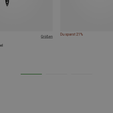
Du sparst 21%
Größen
el