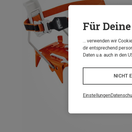
Für Deine 
… verwenden wir Cookies
dir entsprechend person
Daten u.a. auch in den 
NICHT 
Einstellungen
Datenschu