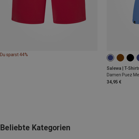
Du sparst 44%
XS
S
M
Salewa | T-Shirt
Damen Puez Mela
34,95 €
Beliebte Kategorien