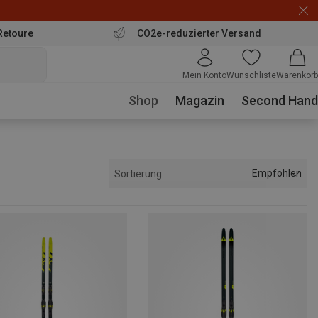
Retoure
CO2e-reduzierter Versand
Mein Konto
Wunschliste
Warenkorb
Shop
Magazin
Second Hand
Empfohlen
Sortierung