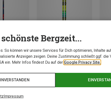
schönste Bergzeit...
Du sparst 10%
Du spa
. So können wir unsere Services für Dich optimieren, Inhalte a
alisierte Anzeigen zeigen. Deine Zustimmung schließt ggf. die 
USA ein. Mehr Infos findest Du auf der
Google Privacy Site.
EINVERSTANDEN
EINVERSTA
tz
Impressum