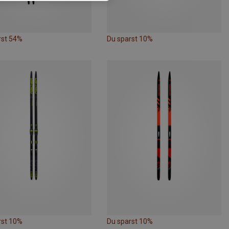
rst 54%
Du sparst 10%
rst 10%
Du sparst 10%