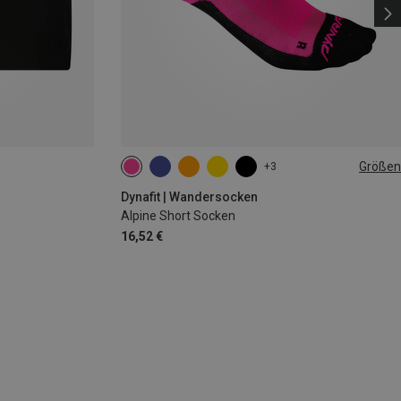
Größen
+3
35|36|37|38
39|40|41|42
43|44|45|46
Dynafit | Wandersocken
Alpine Short Socken
16,52 €