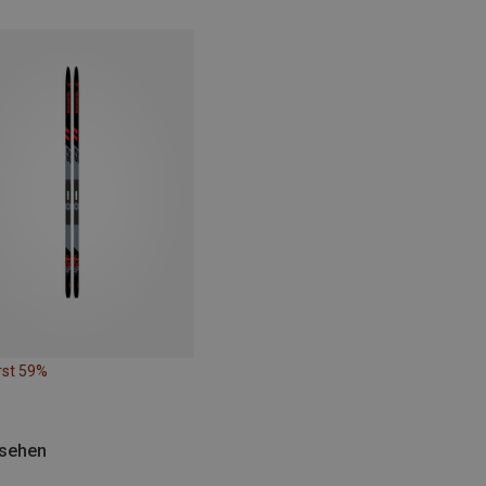
rst 59%
esehen