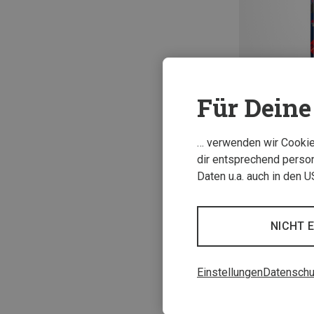
Für Deine 
Du sparst 53%
… verwenden wir Cookies
dir entsprechend person
Daten u.a. auch in den 
NICHT 
Einstellungen
Datenschu