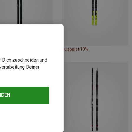
rst 10%
Du sparst 10%
uf Dich zuschneiden und
Verarbeitung Deiner
NDEN