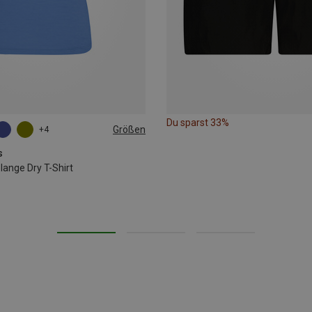
Du sparst 33%
Größen
+4
L
s
nge Dry T-Shirt