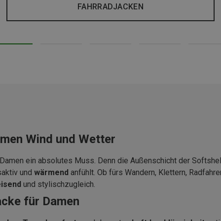
FAHRRADJACKEN
Damen Wind und Wetter
r Damen ein absolutes Muss. Denn die Außenschicht der Softshe
saktiv und
wärmend
anfühlt. Ob fürs Wandern, Klettern, Radfah
isend
und stylisch
zugleich.
ljacke für Damen