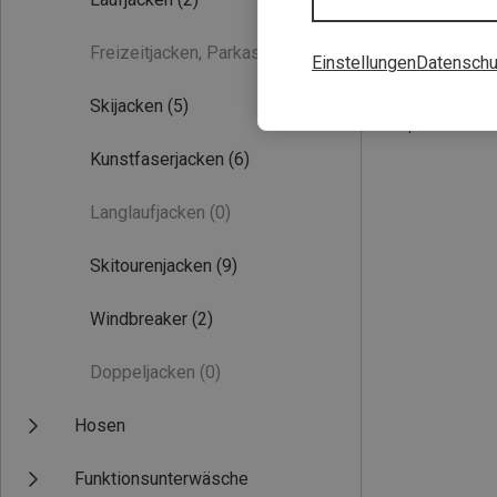
Freizeitjacken, Parkas
(0)
Einstellungen
Datenschu
Skijacken
(5)
Du sparst 33%
Kunstfaserjacken
(6)
Langlaufjacken
(0)
Skitourenjacken
(9)
Windbreaker
(2)
Doppeljacken
(0)
Hosen
Funktionsunterwäsche