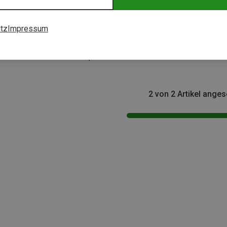
tz
Impressum
Du sparst 13%
2 von 2 Artikel ange