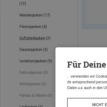
(13)
Wanderjacken
(17)
Fleecejacken
(4)
Softshelljacken
(2)
Daunenjacken
(2)
Experten Tipp
Isolationsjacken
(9)
Für Deine 
Fahrradjacken
(0)
… verwenden wir Cookies
dir entsprechend person
Winterjacken
(0)
Daten u.a. auch in den 
Parkas & Mäntel
(0)
NICHT 
Laufjacken
(2)