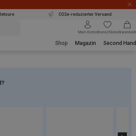
Retoure
CO2e-reduzierter Versand
Mein Konto
Wunschliste
Warenkorb
Shop
Magazin
Second Hand
d?