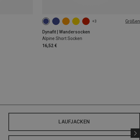
Größen
+3
35|36|37|38
39|40|41|42
43|44|45|46
Dynafit | Wandersocken
Alpine Short Socken
16,52 €
LAUFJACKEN