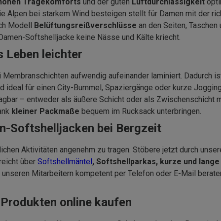
hohen Tragekomforts
und der guten
Luftdurchlässigkeit
opt
Alpen bei starkem Wind besteigen stellt für Damen mit der richt
ach Modell
Belüftungsreißverschlüsse
an den Seiten, Taschen
 Damen-Softshelljacke keine Nässe und Kälte kriecht.
 Leben leichter
ei Membranschichten aufwendig aufeinander laminiert. Dadurch is
nd ideal für einen City-Bummel, Spaziergänge oder kurze Joggin
tragbar – entweder als äußere Schicht oder als Zwischenschicht 
dank
kleiner Packmaße
bequem im Rucksack unterbringen.
-Softshelljacken bei Bergzeit
tlichen Aktivitäten angenehm zu tragen. Stöbere jetzt durch uns
reicht über
Softshellmäntel
, Softshellparkas, kurze und lang
nseren Mitarbeitern kompetent per Telefon oder E-Mail beraten.
 Produkten online kaufen