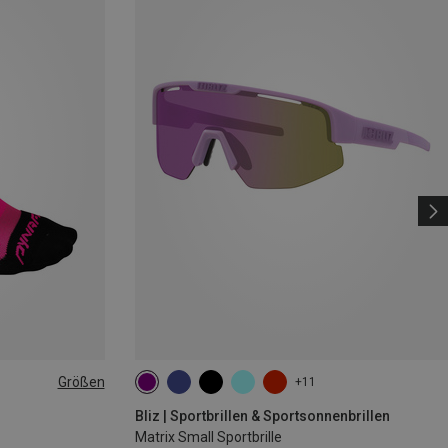
Größen
+11
|44|45|46
Bliz | Sportbrillen & Sportsonnenbrillen
Matrix Small Sportbrille