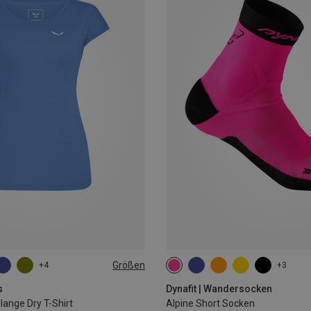
Größen
+4
+3
L
35|36|37|38
39|40|41|42
43
s
Dynafit | Wandersocken
nge Dry T-Shirt
Alpine Short Socken