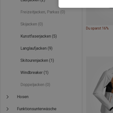
Freizeitjacken, Parkas
(0)
Skijacken
(0)
Du sparst 16%
Kunstfaserjacken
(5)
Langlaufjacken
(9)
Skitourenjacken
(1)
Windbreaker
(1)
Doppeljacken
(0)
Hosen
Funktionsunterwäsche