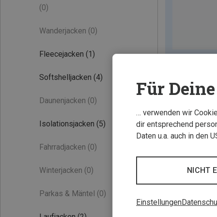
(0)
Wanderjacken
(0)
Fleecejacken
(1)
Softshelljacken
(4)
Für Deine 
Daunenjacken
(0)
… verwenden wir Cookies
Isolationsjacken
(5)
dir entsprechend person
Daten u.a. auch in den 
Fahrradjacken
(0)
Winterjacken
(0)
NICHT 
Parkas & Mäntel
(0)
Einstellungen
Datenschu
Laufjacken
(2)