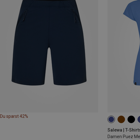
Du sparst 42%
XS
S
M
Salewa | T-Shirt
Damen Puez Mela