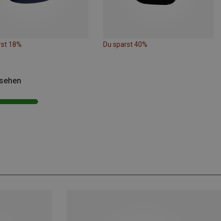
rst 18%
Du sparst 40%
esehen