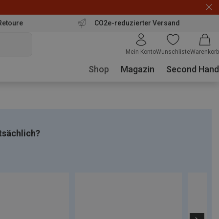
Retoure
CO2e-reduzierter Versand
Mein Konto
Wunschliste
Warenkorb
Shop
Magazin
Second Hand
tsächlich?