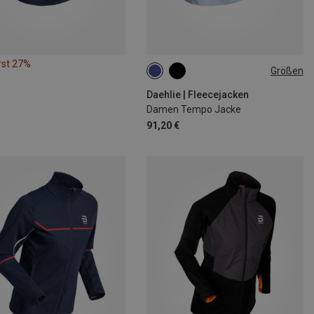
rst 27%
Größen
XS
S
M
L
Daehlie | Fleecejacken
Damen Tempo Jacke
91,20 €