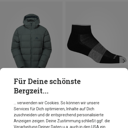
Für Deine schönste
Bergzeit...
Du sparst 10%
Größen
39|40|41|41.5
42|43|44
44.5|45|46|46.5
47|48|49
Icebreaker
… verwenden wir Cookies. So können wir unsere
Herren Multisport Light Mini Socken
Services für Dich optimieren, Inhalte auf Dich
22,76 €
zuschneiden und dir entsprechend personalisierte
Anzeigen zeigen. Deine Zustimmung schließt ggf. die
Verarbeitung Deiner Daten u.a. auch in den USA ein.