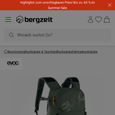
Highlights zum unschlagbaren Preis! Bis zu -60 % im
Summer Sale
Ausrüstung
Rucksäcke & Taschen
Rucksäcke
Fahrradrucksäcke