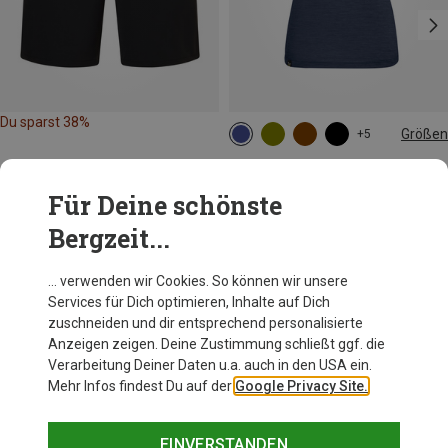
Du sparst 38%
Größen
+5
M
L
XL
XXL
Salewa
Damen Puez Melange Dry T-Shirt
Für Deine schönste
34,95 €
Bergzeit...
… verwenden wir Cookies. So können wir unsere
Services für Dich optimieren, Inhalte auf Dich
zuschneiden und dir entsprechend personalisierte
Anzeigen zeigen. Deine Zustimmung schließt ggf. die
Verarbeitung Deiner Daten u.a. auch in den USA ein.
Mehr Infos findest Du auf der
Google Privacy Site.
EINVERSTANDEN