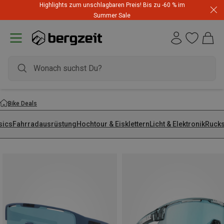
Highlights zum unschlagbaren Preis! Bis zu -60 % im
Summer Sale
Bike Deals
sics
Fahrradausrüstung
Hochtour & Eisklettern
Licht & Elektronik
Rucks