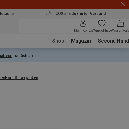
Retoure
CO2e-reduzierter Versand
Mein Konto
Wunschliste
Warenkorb
Shop
Magazin
Second Hand
nativen
für Dich an.
ken
Kunstfaserjacken