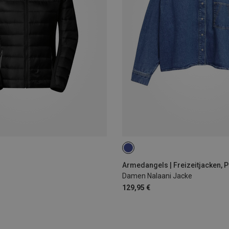
XS
S
M
L
Armedangels | Freizeitjacken, 
Damen Nalaani Jacke
129,95 €