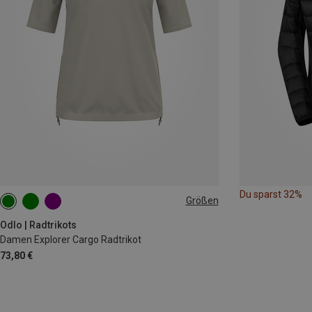
Du sparst 32%
Größen
XS
S
M
Odlo | Radtrikots
Damen Explorer Cargo Radtrikot
73,80 €