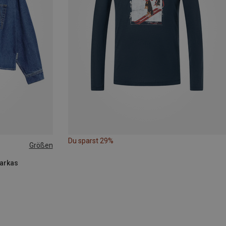
Du sparst 29%
Größen
Parkas