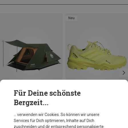
Neu
Für Deine schönste
Bergzeit...
Du sparst 12%
Größen
+2
adidas Terrex
… verwenden wir Cookies. So können wir unsere
Herren Skychaser GTX Schuhe
Services für Dich optimieren, Inhalte auf Dich
145,80 €
zuschneiden und dir entsprechend personalisierte