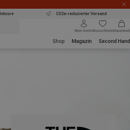
Retoure
CO2e-reduzierter Versand
Mein Konto
Wunschliste
Warenkorb
Shop
Magazin
Second Hand