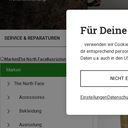
Für Deine 
SERVICE & REPARATUREN
OUTLET
… verwenden wir Cookies
dir entsprechend person
Daten u.a. auch in den 
Marken
The North Face
Ausrüstung
Outdoor & Reiseausrüstung
Sch
Marken
NICHT 
The North Face
Einstellungen
Datenschu
Accessoires
Bekleidung
Ausrüstung