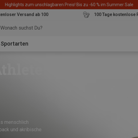
Highlights zum unschlagbaren Preis! Bis zu -60 % im Summer Sale
enloser Versand ab 100
100 Tage kostenlose 
o
Sportarten
thlete
es menschlich
back und akribische