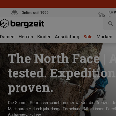
Kost
Online seit 1999
Eur
Damen
Herren
Kinder
Ausrüstung
Sale
Marken
The North Face | A
tested. Expedition
proven.
Die Summit Series verschiebt immer wieder die Grenzen d
Machbaren – durch jahrelange Forschung, Athlet:innen-Feed
Weiterentwicklung.