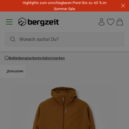
Highlights zum unschlagbaren Preis! Bis zu -60 % im
Summer Sale
Bekleidung
Jacken
Isolationsjacken