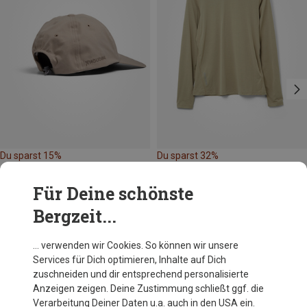
Du sparst 15%
Du sparst 32%
Für Deine schönste
Bergzeit...
… verwenden wir Cookies. So können wir unsere
Services für Dich optimieren, Inhalte auf Dich
Andere Kunden kauften auch
zuschneiden und dir entsprechend personalisierte
Anzeigen zeigen. Deine Zustimmung schließt ggf. die
Verarbeitung Deiner Daten u.a. auch in den USA ein.