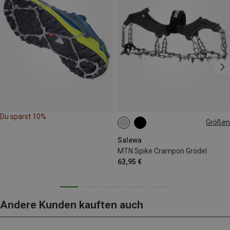
Du sparst 10%
Größen
36|37|38|39
40|41|42
42|43|44
44|45|46|47
Salewa
MTN Spike Crampon Grödel
63,95 €
Andere Kunden kauften auch