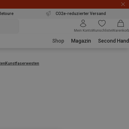
Retoure
CO2e-reduzierter Versand
Mein Konto
Wunschliste
Warenkorb
Shop
Magazin
Second Hand
ten
Kunstfaserwesten