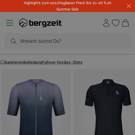
Highlights zum unschlagbaren Preis! Bis zu -60 % im
Summer Sale
Sale
Herren
Bekleidung
Pullover, Hoodies, Shirts