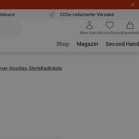
Retoure
CO2e-reduzierter Versand
Mein Konto
Wunschliste
Warenkorb
Shop
Magazin
Second Hand
over, Hoodies, Shirts
Radtrikots