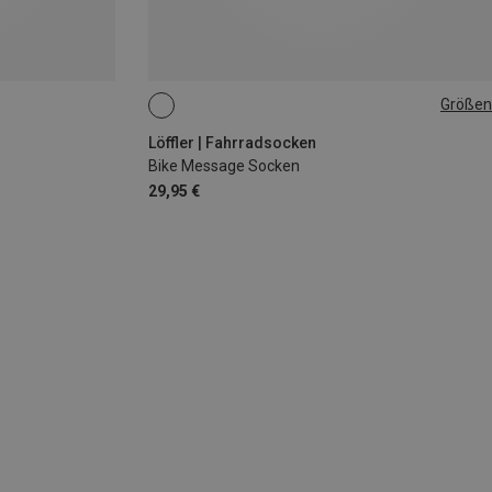
Größen
35|36|37|38
Löffler | Fahrradsocken
Bike Message Socken
29,95 €