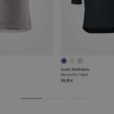
S
M
L
XL
XXL
Scott | Radtrikots
Herren Pro Trikot
99,95 €