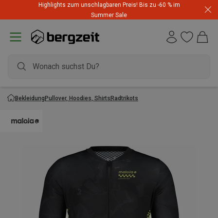
Highlights zum unschlagbaren Preis! Bis zu -60 % im
Summer Sale
Bekleidung
Pullover, Hoodies, Shirts
Radtrikots