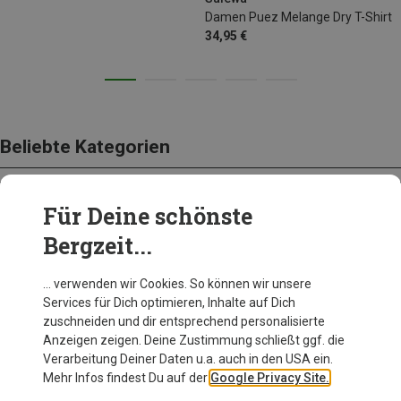
Damen Puez Melange Dry T-Shirt
34,95 €
Beliebte Kategorien
Für Deine schönste
BEKLEIDUNG
Bergzeit...
… verwenden wir Cookies. So können wir unsere
Services für Dich optimieren, Inhalte auf Dich
zuschneiden und dir entsprechend personalisierte
Anzeigen zeigen. Deine Zustimmung schließt ggf. die
Verarbeitung Deiner Daten u.a. auch in den USA ein.
Mehr Infos findest Du auf der
Google Privacy Site.