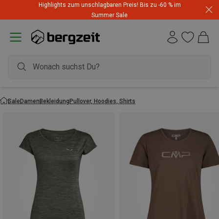
Highlights zum unschlagbaren Preis! Bis zu -60 % im
Summer Sale
Sale
Damen
Bekleidung
Pullover, Hoodies, Shirts