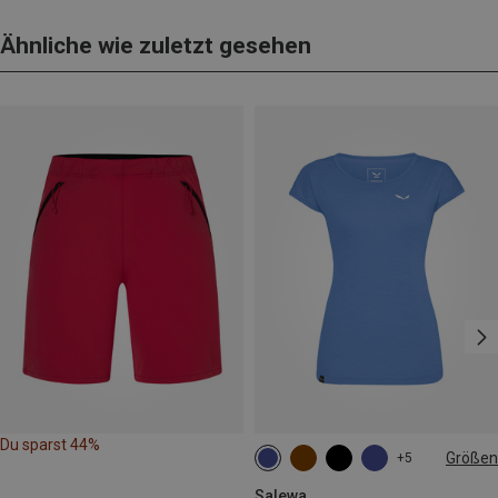
Ähnliche wie zuletzt gesehen
Du sparst 44%
Größen
+5
XS
S
M
L
Salewa