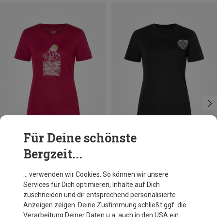
Für Deine schönste
Bergzeit...
Größen
Größen
L
S
M
L
Super.Natural
Super.Natural
… verwenden wir Cookies. So können wir unsere
Damen Preikestolen Cliffs T-Shirt
Damen Little Heartwood T-Shirt
Services für Dich optimieren, Inhalte auf Dich
79,95 €
79,95 €
zuschneiden und dir entsprechend personalisierte
Anzeigen zeigen. Deine Zustimmung schließt ggf. die
Verarbeitung Deiner Daten u.a. auch in den USA ein.