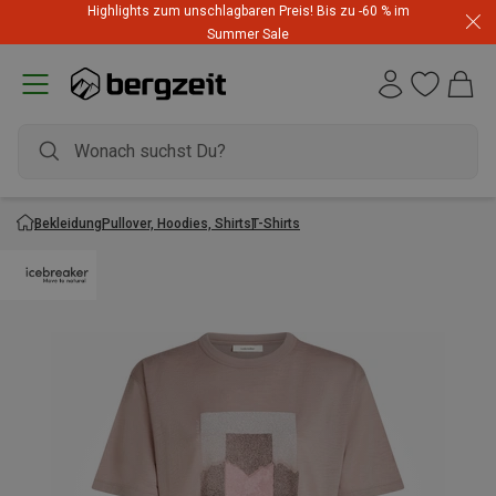
Highlights zum unschlagbaren Preis! Bis zu -60 % im
Summer Sale
Bekleidung
Pullover, Hoodies, Shirts
T-Shirts