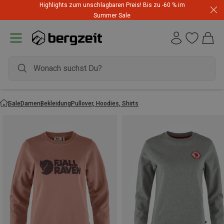
Highlights zum unschlagbaren Preis! Bis zu -60 % im
Summer Sale
Sale
Damen
Bekleidung
Pullover, Hoodies, Shirts