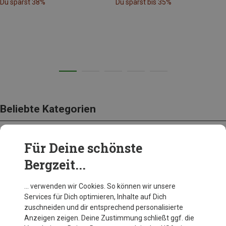
Du sparst 38%
Du sparst bis 35%
Beliebte Kategorien
Für Deine schönste
BEKLEIDUNG
Bergzeit...
… verwenden wir Cookies. So können wir unsere
Services für Dich optimieren, Inhalte auf Dich
zuschneiden und dir entsprechend personalisierte
Anzeigen zeigen. Deine Zustimmung schließt ggf. die