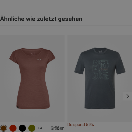
Ähnliche wie zuletzt gesehen
Du sparst 59%
Größen
+4
XS
S
M
L
XL