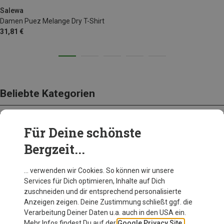
XXL
Salewa
Damen Puez Melange Dry T-Shirt
31,81 €
Beliebte Kategorien
Für Deine schönste
BEKLEIDUNG
Bergzeit...
… verwenden wir Cookies. So können wir unsere
Services für Dich optimieren, Inhalte auf Dich
zuschneiden und dir entsprechend personalisierte
Anzeigen zeigen. Deine Zustimmung schließt ggf. die
Verarbeitung Deiner Daten u.a. auch in den USA ein.
Mehr Infos findest Du auf der
Google Privacy Site.