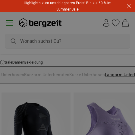
Highlights zum unschlagbaren Preis! Bis zu -60 % im
Summer Sale
Sale
Damen
Bekleidung
4 Unterhosen
Kurzarm Unterhemden
Kurze Unterhosen
Langarm Unte