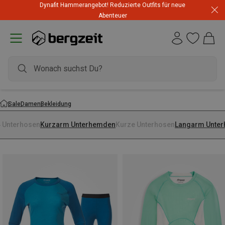
Dynafit Hammerangebot! Reduzierte Outfits für neue
Abenteuer
Sale
Damen
Bekleidung
4 Unterhosen
Kurzarm Unterhemden
Kurze Unterhosen
Langarm Unte