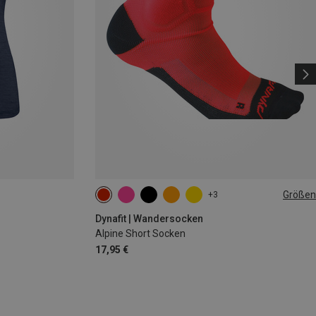
Größen
+3
39|40|41|42
43|44|45|46
Dynafit | Wandersocken
Alpine Short Socken
17,95 €