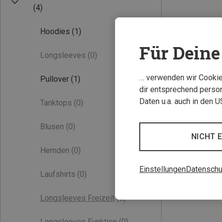
(4)
Hoodies
(1)
Für Deine 
Longsleeves
(0)
… verwenden wir Cookies
Pullover
(1)
dir entsprechend person
Daten u.a. auch in den 
Tanktops
(0)
Blusen
(0)
NICHT 
Hemden
(0)
Einstellungen
Datenschu
Laufshirts
(0)
Longsleeves Freizeit
(0)
Longsleeves Funktion
(0)