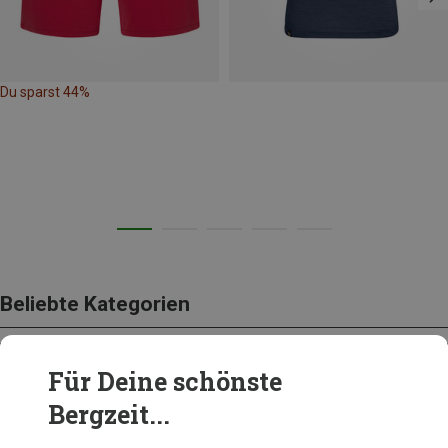
Du sparst 44%
Beliebte Kategorien
Für Deine schönste
BEKLEIDUNG
Bergzeit...