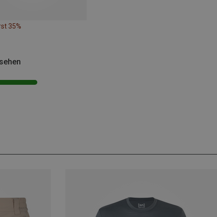
rst 35%
esehen