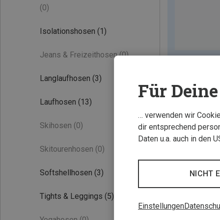
(0)
Isolationshosen
(1)
Jeans & Freizeithosen
(0)
Langlaufhosen
(3)
Für Deine 
Laufhosen
(13)
… verwenden wir Cookies
Skihosen
(0)
dir entsprechend person
Daten u.a. auch in den 
Skitourenhosen
(0)
Softshellhosen
(3)
NICHT 
Tights & Leggings
(5)
Einstellungen
Datenschu
Yogahosen
(0)