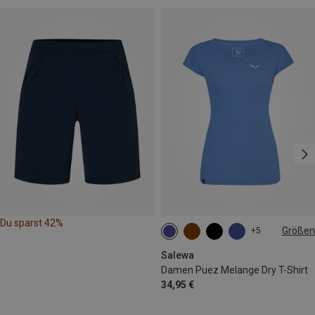
Du sparst 42%
Größen
+5
XS
S
M
L
Salewa
Damen Puez Melange Dry T-Shirt
34,95 €