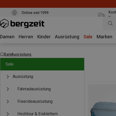
Kost
Online seit 1999
Eur
Damen
Herren
Kinder
Ausrüstung
Sale
Marken
Sale
Ausrüstung
Sale
Ausrüstung
Fahrradausrüstung
Freerideausrüstung
Hochtour & Eisklettern