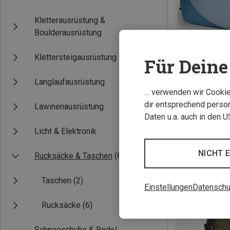
Kletterausrüstung &
Boulderausrüstung
Klettersteigausrüstung
Für Deine 
Langlaufausrüstung
… verwenden wir Cookies
Du sparst 22%
dir entsprechend person
Lawinenausrüstung
Daten u.a. auch in den 
Licht & Elektronik
NICHT 
Rucksäcke & Taschen
(8)
Taschen
(2)
Einstellungen
Datenschu
Rucksäcke
(6)
Schneeschuhe & Rodel