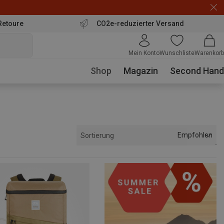
Retoure
CO2e-reduzierter Versand
Mein Konto
Wunschliste
Warenkorb
Shop
Magazin
Second Hand
Empfohlen
Sortierung