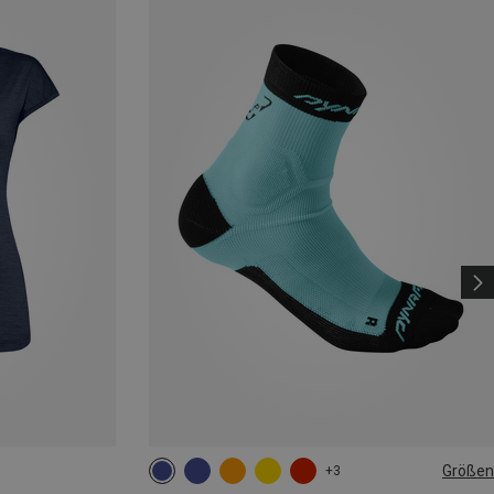
Größen
+3
35|36|37|38
39|40|41|42
43|44|45|46