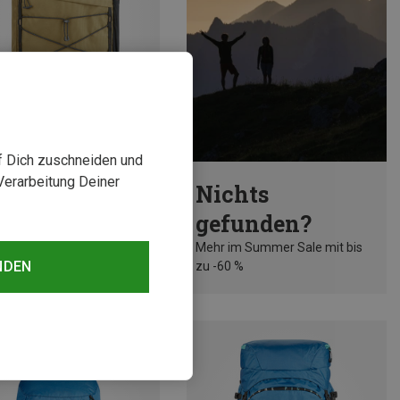
uf Dich zuschneiden und
rst 20%
Verarbeitung Deiner
Nichts
gefunden?
Mehr im Summer Sale mit bis
NDEN
zu -60 %