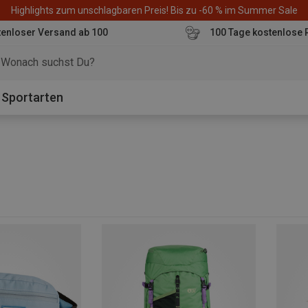
Highlights zum unschlagbaren Preis! Bis zu -60 % im Summer Sale
enloser Versand ab 100
100 Tage kostenlose 
o
Sportarten