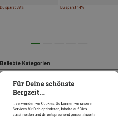
Du sparst 38%
Du sparst 14%
Beliebte Kategorien
Für Deine schönste
BEKLEIDUNG
Bergzeit...
… verwenden wir Cookies. So können wir unsere
Services für Dich optimieren, Inhalte auf Dich
zuschneiden und dir entsprechend personalisierte