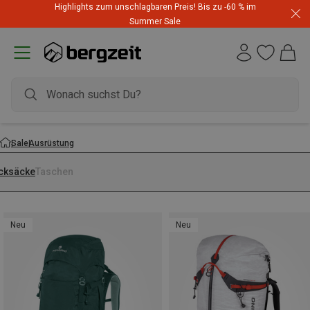
Highlights zum unschlagbaren Preis! Bis zu -60 % im
Summer Sale
Sale
Ausrüstung
cksäcke
Taschen
Neu
Neu