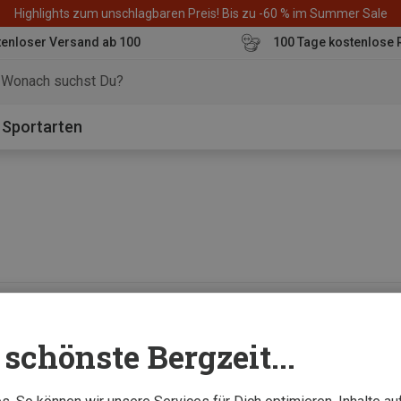
Highlights zum unschlagbaren Preis! Bis zu -60 % im Summer Sale
enloser Versand ab 100
100 Tage kostenlose 
o
Sportarten
0 von 0 Artikel ange
schönste Bergzeit...