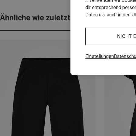
… verwenden wir Cookies
dir entsprechend person
Daten u.a. auch in den 
Ähnliche wie zuletzt gesehen
NICHT 
Einstellungen
Datenschu