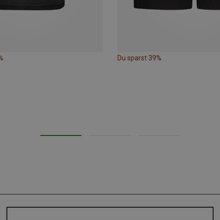
%
Du sparst 39%