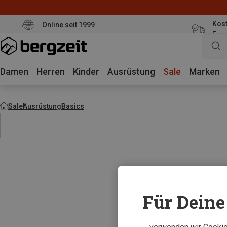
Kost
Online seit 1999
Eur
Damen
Herren
Kinder
Ausrüstung
Sale
Marken
Sale
Ausrüstung
Basics
Für Deine 