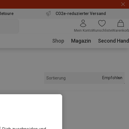
Retoure
CO2e-reduzierter Versand
Mein Konto
Wunschliste
Warenkorb
Shop
Magazin
Second Hand
Empfohlen
Sortierung
sehen