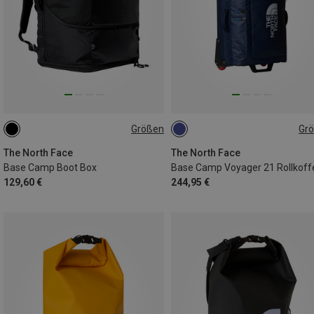
Größen
Gr
ONE SIZE
40L
The North Face
The North Face
Base Camp Boot Box
Base Camp Voyager 21 Rollkoff
129,60 €
244,95 €