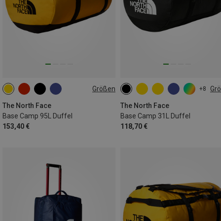
Größen
Gr
+8
95L
31L
The North Face
The North Face
Base Camp 95L Duffel
Base Camp 31L Duffel
153,40 €
118,70 €