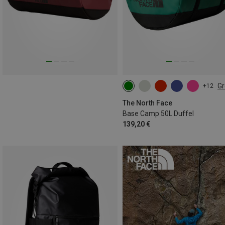
G
+12
50L
The North Face
Base Camp 50L Duffel
139,20 €