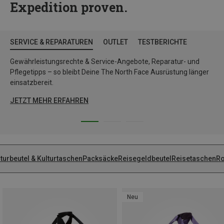
Expedition proven.
SERVICE & REPARATUREN
OUTLET
TESTBERICHTE
Gewährleistungsrechte & Service-Angebote, Reparatur- und
Pflegetipps – so bleibt Deine The North Face Ausrüstung länger
einsatzbereit.
JETZT MEHR ERFAHREN
turbeutel & Kulturtaschen
Packsäcke
Reisegeldbeutel
Reisetaschen
Ro
Neu