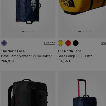
Größen
Gr
94L
150L
The North Face
The North Face
Base Camp Voyager 29 Rollkoffer
Base Camp 150L Duffel
266,95 €
189,95 €