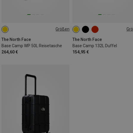
Größen
Gr
50L
132L
The North Face
The North Face
Base Camp WP 50L Reisetasche
Base Camp 132L Duffel
264,60 €
154,95 €