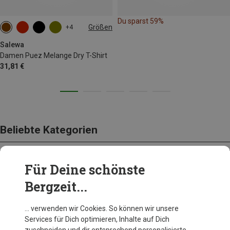
Du sparst 59%
Größen
+4
XS
S
M
L
XL
XXL
Salewa
Damen Puez Melange Dry T-Shirt
31,81 €
Beliebte Kategorien
Für Deine schönste
BEKLEIDUNG
Bergzeit...
… verwenden wir Cookies. So können wir unsere
Services für Dich optimieren, Inhalte auf Dich