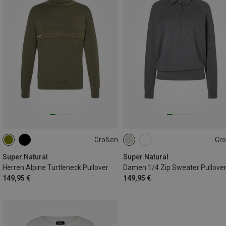
Größen
Gr
S
M
L
XL
XS
S
M
L
XL
Super.Natural
Super.Natural
Herren Alpine Turtleneck Pullover
Damen 1/4 Zip Sweater Pullove
149,95 €
149,95 €