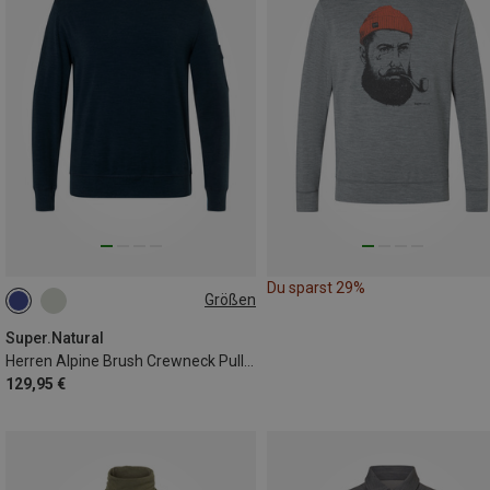
Du sparst 29%
Größen
S
M
L
XL
XXL
Super.Natural
Herren Alpine Brush Crewneck Pullover
129,95 €