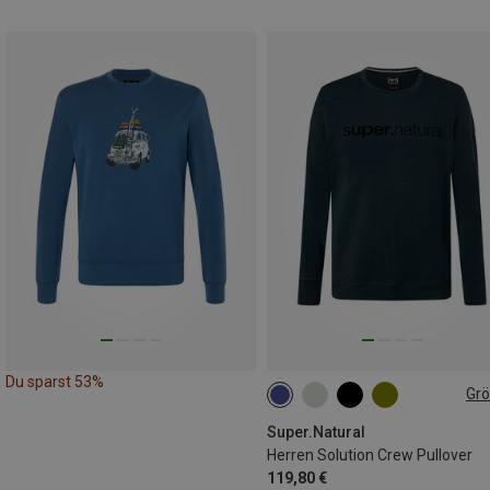
Du sparst 53%
Gr
S
M
L
XL
XXL
Super.Natural
Herren Solution Crew Pullover
119,80 €