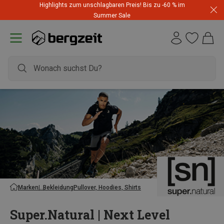
Highlights zum unschlagbaren Preis! Bis zu -60 % im
Summer Sale
Marken
Bekleidung
Pullover, Hoodies, Shirts
Super.Natural | Next Level