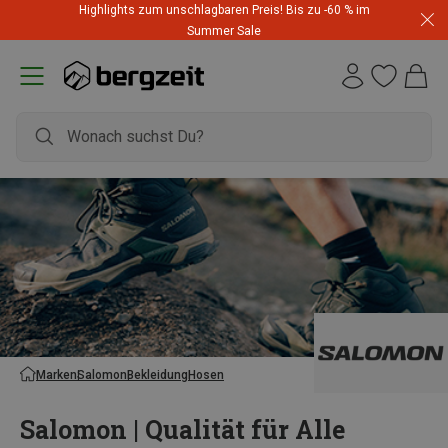
Highlights zum unschlagbaren Preis! Bis zu -60 % im
Summer Sale
Marken
Salomon
Bekleidung
Hosen
Salomon | Qualität für Alle