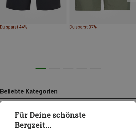
Du sparst 44%
Du sparst 37%
Beliebte Kategorien
Für Deine schönste
BEKLEIDUNG
Bergzeit...