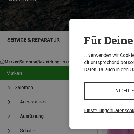
Für Deine 
SERVICE & REPARATUR
OUTLET
… verwenden wir Cookies
Marken
Salomon
Bekleidung
Hosen
dir entsprechend person
Daten u.a. auch in den 
Marken
Salomon
NICHT 
Accessoires
Einstellungen
Datenschu
Ausrüstung
Schuhe