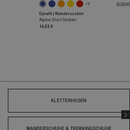
Größen
+3
35|36|37|38
39|40|41|42
43|44|45|46
Dynafit | Wandersocken
Alpine Short Socken
16,52 €
KLETTERHOSEN
WANDERSCHUHE & TREKKINGSCHUHE