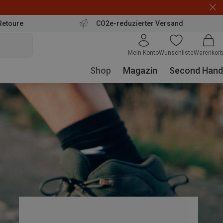
Retoure
CO2e-reduzierter Versand
Mein Konto
Wunschliste
Warenkorb
Shop
Magazin
Second Hand