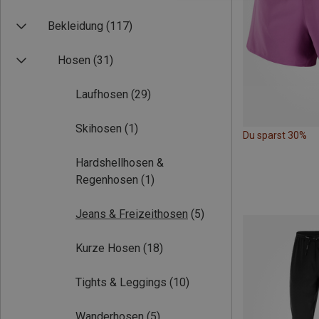
Bekleidung
(117)
Hosen
(31)
Laufhosen
(29)
Skihosen
(1)
Du sparst 30%
Hardshellhosen &
Regenhosen
(1)
Jeans & Freizeithosen
(5)
Kurze Hosen
(18)
Tights & Leggings
(10)
Wanderhosen
(5)