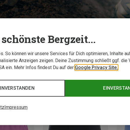
schönste Bergzeit...
TESTBERICHTE
. So können wir unsere Services für Dich optimieren, Inhalte a
alisierte Anzeigen zeigen. Deine Zustimmung schließt ggf. die 
USA ein. Mehr Infos findest Du auf der
Google Privacy Site.
EINVERSTANDEN
EINVERSTA
tz
Impressum