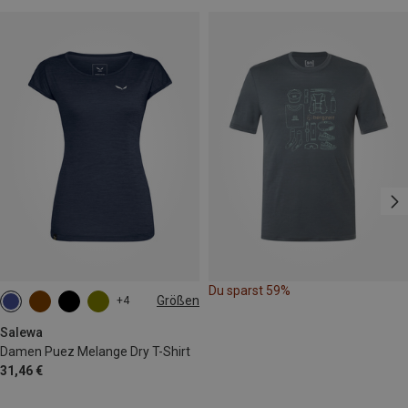
Du sparst 59%
Größen
+4
M
L
XL
XXL
Salewa
Damen Puez Melange Dry T-Shirt
31,46 €