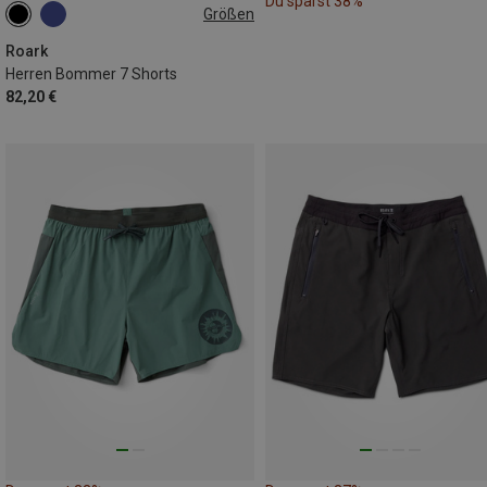
Du sparst 38%
Größen
S
M
XL
Roark
Herren Bommer 7 Shorts
82,20 €