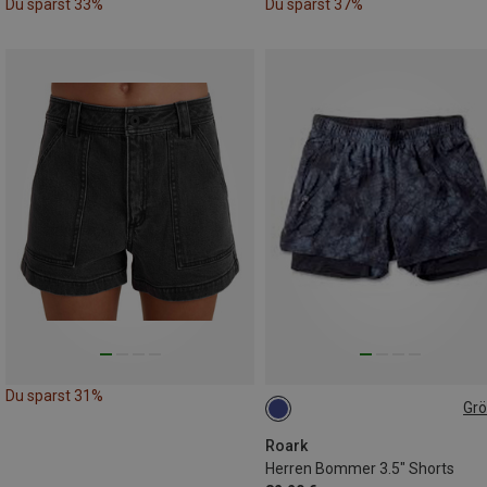
Du sparst 33%
Du sparst 37%
Du sparst 31%
Gr
S
Roark
Herren Bommer 3.5" Shorts