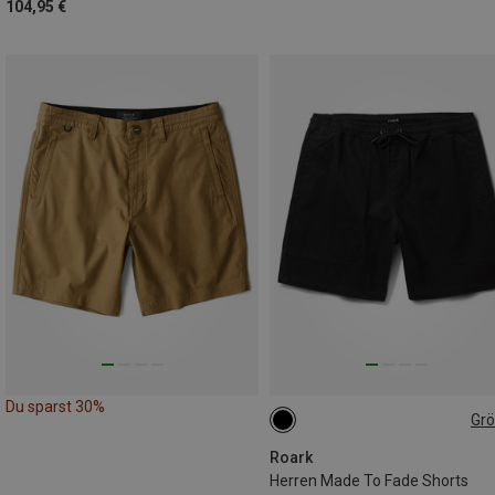
104,95 €
Du sparst 30%
Gr
XL
Roark
Herren Made To Fade Shorts