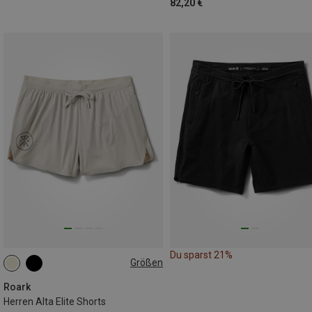
82,20 €
Du sparst 21%
Größen
S
L
XL
Roark
Herren Alta Elite Shorts