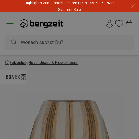
Highlights zum unschlagbaren Preis! Bis zu -60 % im
Summer Sale
Bekleidung
Hosen
Jeans & Freizeithosen