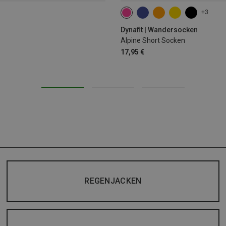
+3
35|36|37|38
39|40|41|42
43
Dynafit | Wandersocken
Alpine Short Socken
17,95 €
REGENJACKEN