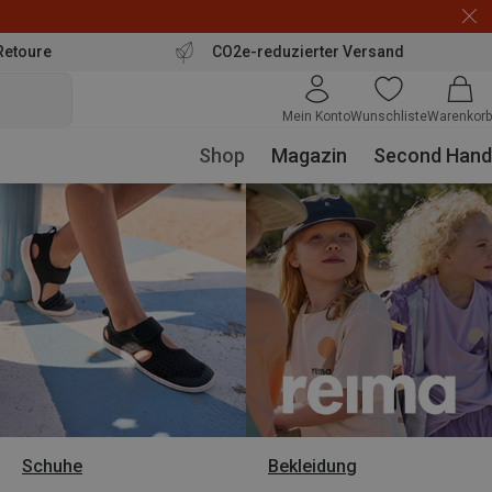
Retoure
CO2e-reduzierter Versand
Mein Konto
Wunschliste
Warenkorb
Shop
Magazin
Second Hand
Schuhe
Bekleidung