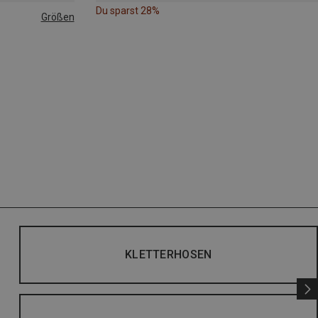
Du sparst 28%
Größen
|44|45|46
KLETTERHOSEN