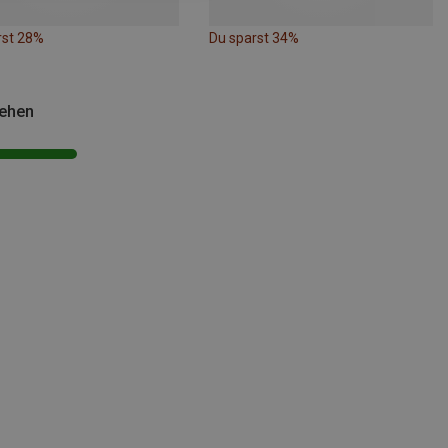
rst 28%
Du sparst 34%
sehen