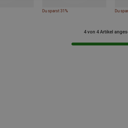
Du sparst 31%
Du spa
4 von 4 Artikel ange