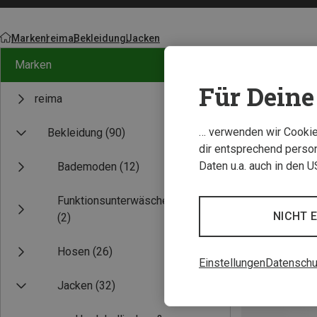
Marken
reima
Bekleidung
Jacken
Marken
Für Deine 
reima
… verwenden wir Cookies
Bekleidung
(90)
dir entsprechend person
Daten u.a. auch in den 
Bademoden
(12)
Funktionsunterwäsche
NICHT 
(2)
Hosen
(26)
Einstellungen
Datenschu
Jacken
(32)