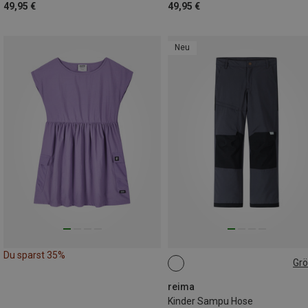
49,95 €
49,95 €
Neu
Du sparst 35%
Gr
reima
Kinder Sampu Hose