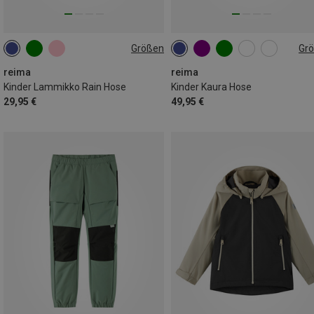
Größen
Gr
reima
reima
Kinder Lammikko Rain Hose
Kinder Kaura Hose
29,95 €
49,95 €