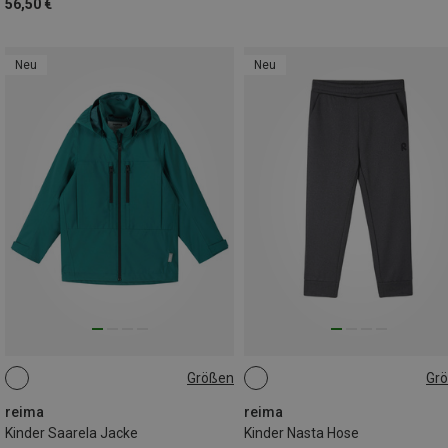
56,50 €
Neu
Neu
Größen
Gr
104|98
110|116
122|128
134|140
146|152
158|164
reima
reima
Kinder Saarela Jacke
Kinder Nasta Hose