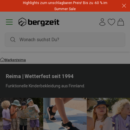
Highlights zum unschlagbaren Preis! Bis zu -60 % im
Summer Sale
Marken
reima
Reima | Wetterfest seit 1994
Funktionelle Kinderbekleidung aus Finnland.