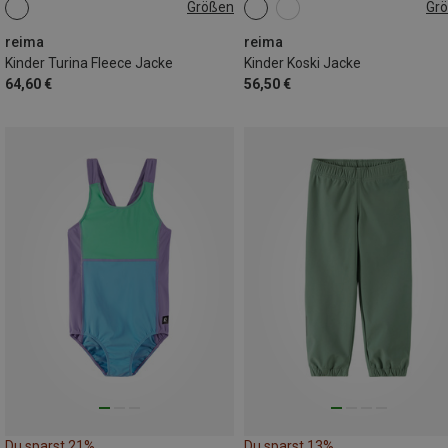
Größen
Gr
86
92
98
104
110
reima
reima
Kinder Turina Fleece Jacke
Kinder Koski Jacke
64,60 €
56,50 €
Du sparst 21%
Du sparst 13%