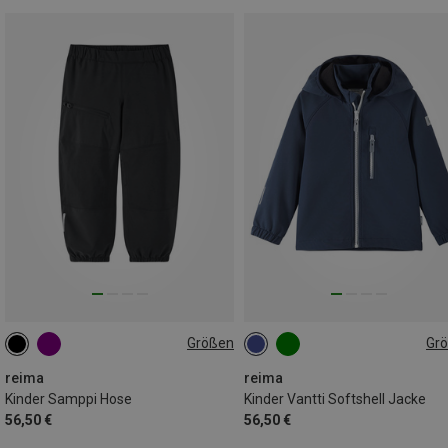
Größen
Gr
110
116
122
128
134
140
reima
reima
Kinder Samppi Hose
Kinder Vantti Softshell Jacke
56,50 €
56,50 €