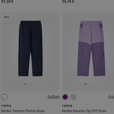
91,20 €
36,76 €
Neu
Größen
Gr
128
140
146
152
reima
reima
Kinder Termos Fleece Hose
Kinder Kaveris Zip-Off Hose