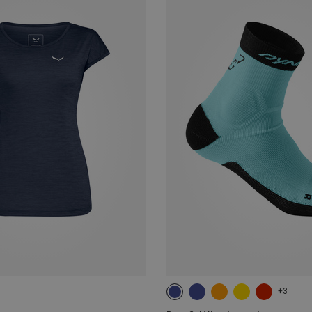
+3
35|36|37|38
39|40|41|42
43