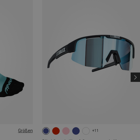
Größen
+11
|44|45|46