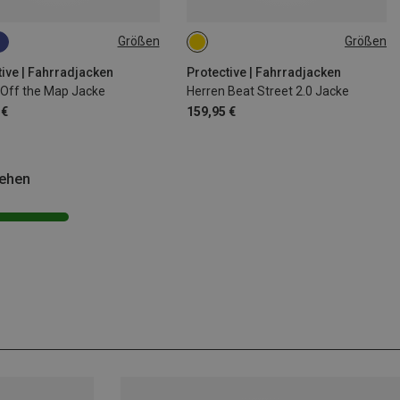
Größen
Größen
L
XL
XXL
3XL
S
L
tive | Fahrradjacken
Protective | Fahrradjacken
 Off the Map Jacke
Herren Beat Street 2.0 Jacke
 €
159,95 €
sehen