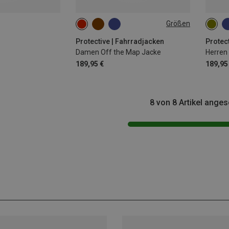
Größen
S
M
L
XL
M
Protective | Fahrradjacken
Protec
Damen Off the Map Jacke
Herren
189,95 €
189,95
8 von 8 Artikel ange