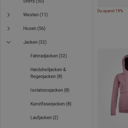
Shirts
(50)
Du sparst 19%
Westen
(11)
Hosen
(56)
Jacken
(32)
Fahrradjacken
(32)
Hardshelljacken &
Regenjacken
(8)
Isolationsjacken
(8)
Kunstfaserjacken
(8)
Laufjacken
(2)