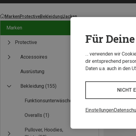
Marken
Protective
Bekleidung
Jacken
Marken
Für Deine 
Protective
… verwenden wir Cookies
Accessoires
dir entsprechend person
Daten u.a. auch in den 
Ausrüstung
Bekleidung
(155)
NICHT 
Funktionsunterwäsche
(4)
Einstellungen
Datenschu
Overalls
(1)
Pullover, Hoodies,