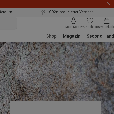
Retoure
CO2e-reduzierter Versand
Mein Konto
Wunschliste
Warenkorb
Shop
Magazin
Second Hand