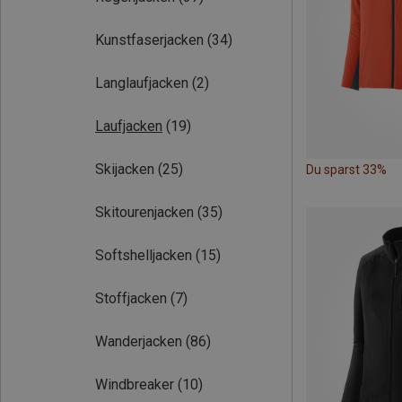
Kunstfaserjacken
(34)
Langlaufjacken
(2)
Laufjacken
(19)
Skijacken
(25)
Du sparst 33%
Skitourenjacken
(35)
Softshelljacken
(15)
Stoffjacken
(7)
Wanderjacken
(86)
Windbreaker
(10)