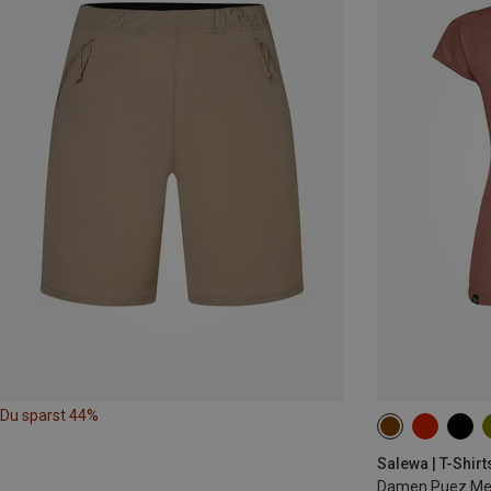
Du sparst 44%
XS
S
M
Salewa | T-Shirt
Damen Puez Mela