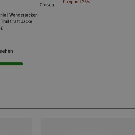
Du sparst 26%
Größen
S
M
L
XL
nia | Wanderjacken
Trail Craft Jacke
 €
esehen