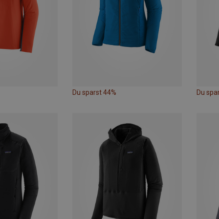
Du sparst 44%
Du spa