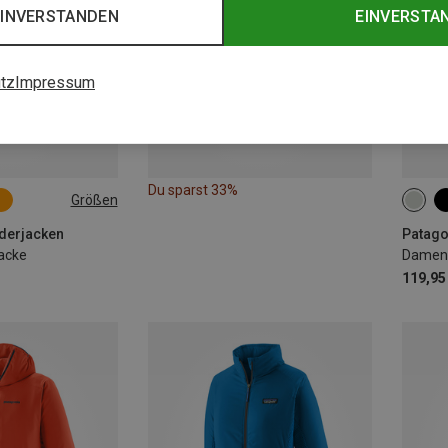
EINVERSTANDEN
EINVERSTA
tz
Impressum
Du sparst 33%
Größen
XL
XS
derjacken
Patago
Jacke
Damen 
119,95