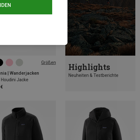
NDEN
Größen
Highlights
M
L
nia | Wanderjacken
Neuheiten & Testberichte
Houdini Jacke
 €