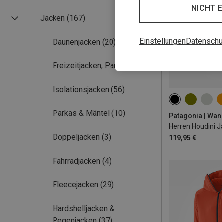
NICHT 
Jacken
(167)
Einstellungen
Datenschu
Daunenjacken
(20)
Freizeitjacken, Parkas
(14)
Isolationsjacken
(56)
S
M
L
Parkas & Mäntel
(10)
Patagonia | Wan
Herren Houdini 
Doppeljacken
(3)
119,95 €
Fahrradjacken
(4)
Fleecejacken
(29)
Hardshelljacken &
Regenjacken
(37)