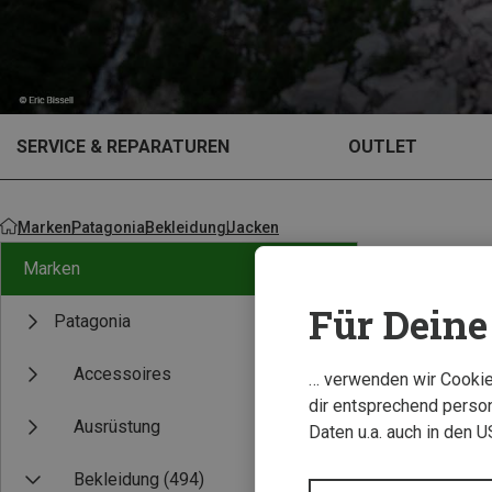
SERVICE & REPARATUREN
OUTLET
Marken
Patagonia
Bekleidung
Jacken
Marken
Für Deine 
Patagonia
Accessoires
… verwenden wir Cookies
dir entsprechend person
Ausrüstung
Daten u.a. auch in den 
Bekleidung
(494)