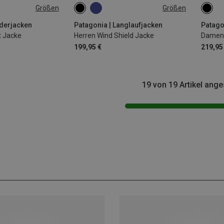
Größen
Größen
XL
M
XL
XS
derjacken
Patagonia | Langlaufjacken
Patago
t Jacke
Herren Wind Shield Jacke
Damen 
199,95 €
219,95
19 von 19 Artikel ang