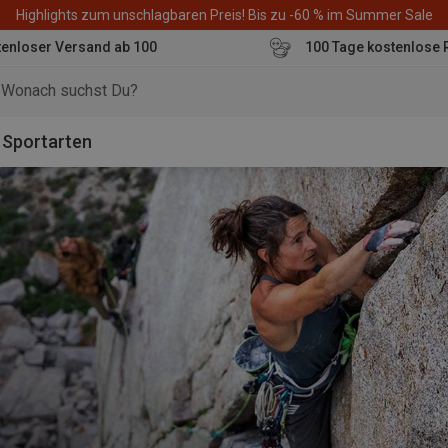
Highlights zum unschlagbaren Preis! Bis zu -60 % im Summer Sale
enloser Versand ab 100
100 Tage kostenlose 
o
Sportarten