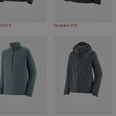
rst 31%
Du sparst 31%