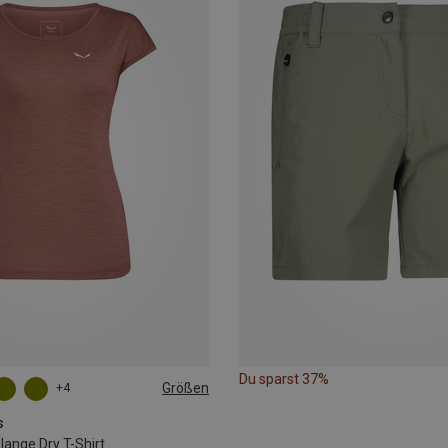
Du sparst 37%
Größen
+4
L
XL
XXL
s
nge Dry T-Shirt