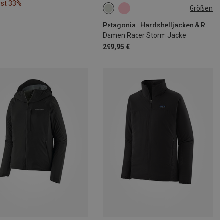
rst 33%
Größen
XS
S
M
L
XL
Patagonia | Hardshelljacken & Regenjacken
Damen Racer Storm Jacke
299,95 €