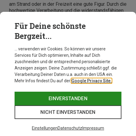
am Strand oder in der Freizeit eine gute Figur. Durch die
hochwertige Verarbeitung und die widerstandsfähigen
Materialien halten diese Shorts auch intensiver
Nutzung problemlos stand. Ob Du die Patagonia
Für Deine schönste
Boardshorts beim Surfen oder beim Volleyballspielen
Bergzeit...
am Strand trägst – sie bieten Dir die
Bewegungsfreiheit und den Komfort, den Du benötigst.
… verwenden wir Cookies. So können wir unsere
Services für Dich optimieren, Inhalte auf Dich
zuschneiden und dir entsprechend personalisierte
Anzeigen zeigen. Deine Zustimmung schließt ggf. die
Verarbeitung Deiner Daten u.a. auch in den USA ein.
Mehr Infos findest Du auf der
Google Privacy Site.
EINVERSTANDEN
NICHT EINVERSTANDEN
Einstellungen
Datenschutz
Impressum