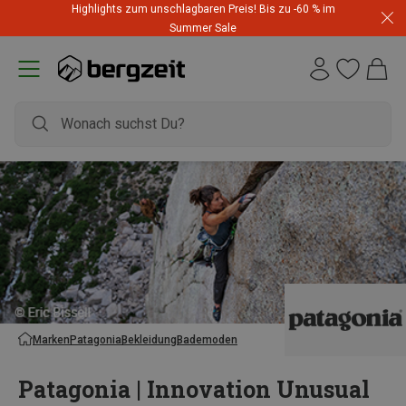
Highlights zum unschlagbaren Preis! Bis zu -60 % im
Summer Sale
Marken
Patagonia
Bekleidung
Bademoden
Patagonia | Innovation Unusual