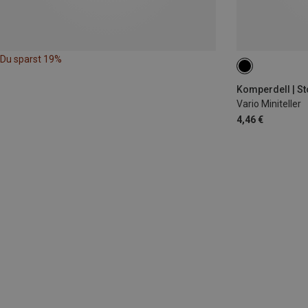
Du sparst 19%
Komperdell | S
Vario Miniteller
4,46 €