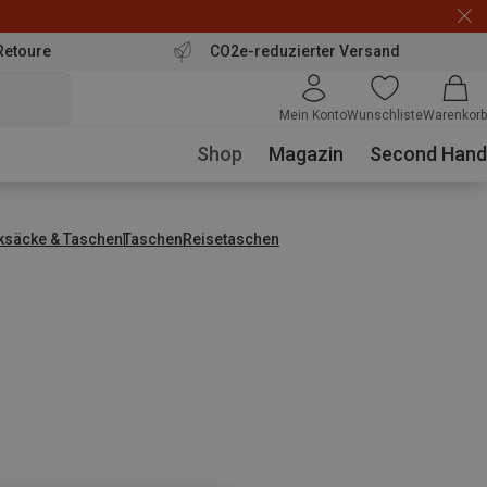
Retoure
CO2e-reduzierter Versand
Mein Konto
Wunschliste
Warenkorb
Shop
Magazin
Second Hand
ksäcke & Taschen
Taschen
Reisetaschen