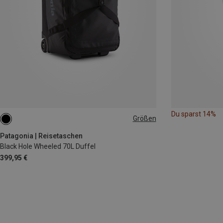
Du sparst 14%
Größen
70L
Patagonia | Reisetaschen
Black Hole Wheeled 70L Duffel
399,95 €