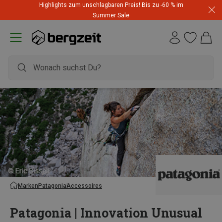
Highlights zum unschlagbaren Preis! Bis zu -60 % im
Summer Sale
Marken
Patagonia
Accessoires
Patagonia | Innovation Unusual