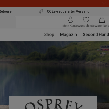
Retoure
CO2e-reduzierter Versand
Mein Konto
Wunschliste
Warenkorb
Shop
Magazin
Second Hand