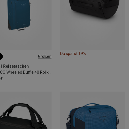
Du sparst 19%
Größen
 | Reisetaschen
Daylite CO Wheeled Duffle 40 Rollkeffer
 €