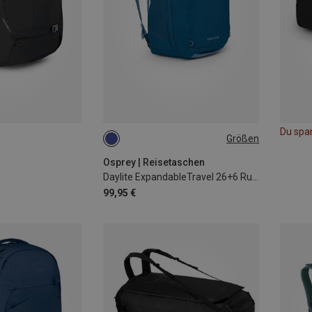
Du spa
Größen
26+6L
Osprey | Reisetaschen
Daylite ExpandableTravel 26+6 Rucksack
99,95 €