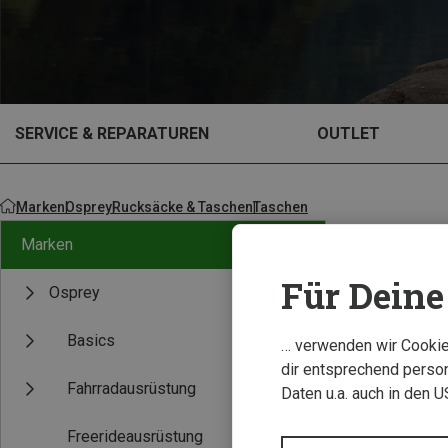
SERVICE & REPARATUREN
OUTLET
Marken
Osprey
Rucksäcke & Taschen
Taschen
Marken
Für Deine 
Osprey
Basics
… verwenden wir Cookies
dir entsprechend person
Fahrradausrüstung
Daten u.a. auch in den 
Freerideausrüstung