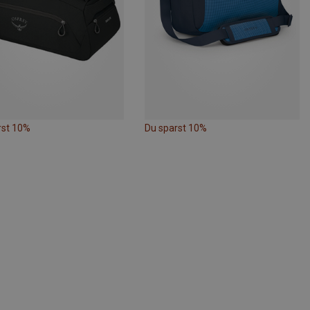
rst 10%
Du sparst 10%