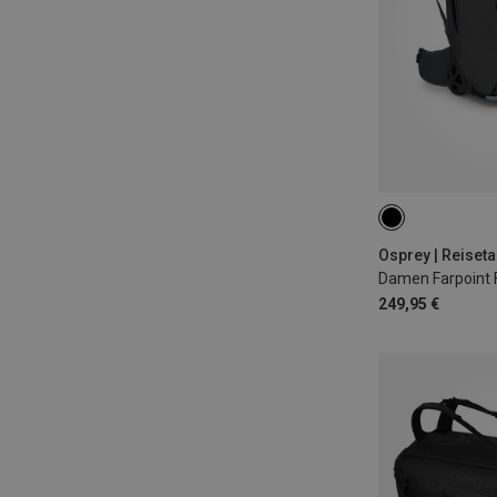
36L
Osprey | Reiset
249,95 €