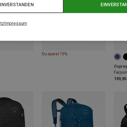
EINVERSTANDEN
EINVERSTA
tz
Impressum
Du sparst 15%
55L
Osprey
Farpoi
199,95