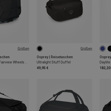
Größen
Größen
30L
40L
aschen
Osprey | Reisetaschen
Osprey
Damen Farpoint Fairview Wheels 36 Reisetasche
Ultralight Stuff Duffel
49,95 €
182,20