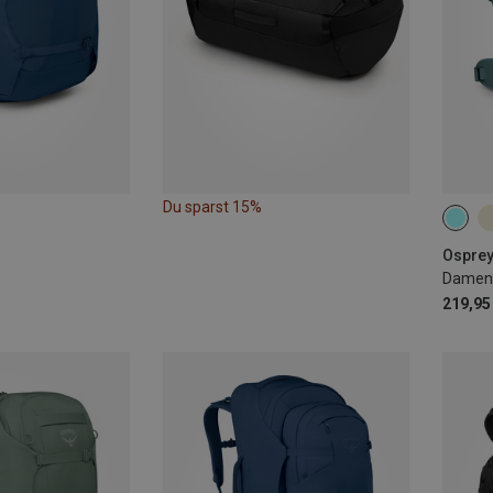
Du sparst 15%
70L
Osprey
Damen 
219,95