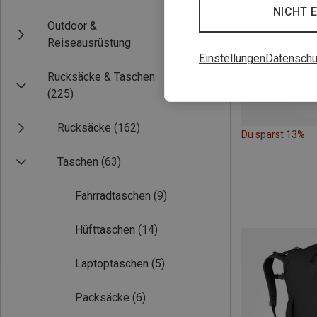
NICHT 
Outdoor &
Reiseausrüstung
Einstellungen
Datenschu
Rucksäcke & Taschen
(225)
Rucksäcke
(162)
Du sparst 13%
Taschen
(63)
Fahrradtaschen
(9)
Hüfttaschen
(14)
Laptoptaschen
(5)
Packsäcke
(6)