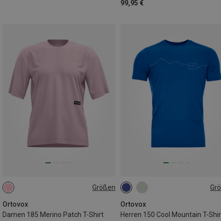
99,95 €
Größen
Gr
S
M
M
Ortovox
Ortovox
Damen 185 Merino Patch T-Shirt
Herren 150 Cool Mountain T-Shir