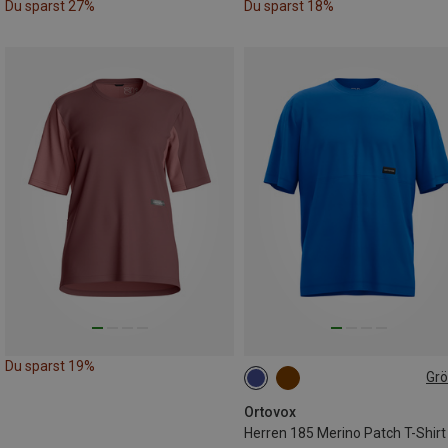
Du sparst 27%
Du sparst 18%
Du sparst 19%
Gr
S
M
L
Ortovox
Herren 185 Merino Patch T-Shirt