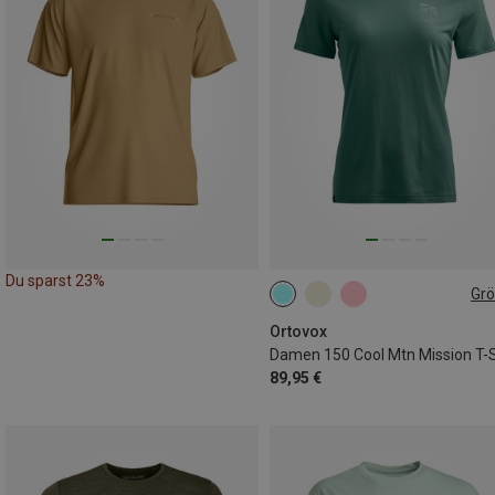
Du sparst 23%
Gr
S
M
L
Ortovox
Damen 150 Cool Mtn Mission T-S
89,95 €