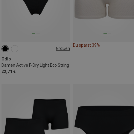
Du sparst 39%
Größen
XS
M
Odlo
Damen Active F-Dry Light Eco String
22,71 €