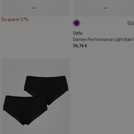
Du sparst 37%
Gr
S
Odlo
36,76 €