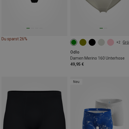
Du sparst 26%
Gr
+2
XS
S
M
L
XL
Odlo
Damen Merino 160 Unterhose
49,95 €
Neu