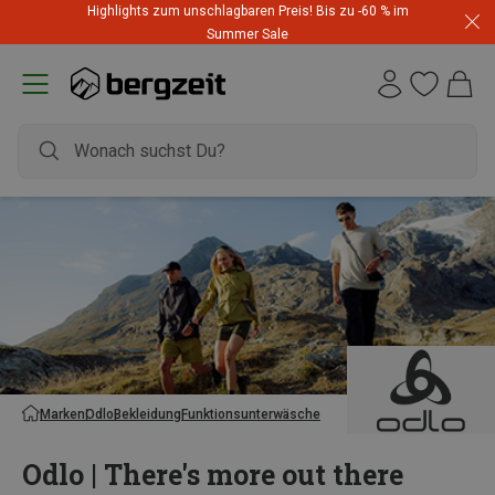
Highlights zum unschlagbaren Preis! Bis zu -60 % im
Summer Sale
Marken
Odlo
Bekleidung
Funktionsunterwäsche
Odlo | There's more out there