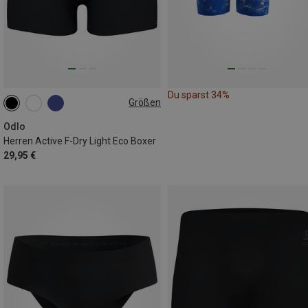
Du sparst 34%
Größen
S
M
XXL
Odlo
Herren Active F-Dry Light Eco Boxer
29,95 €