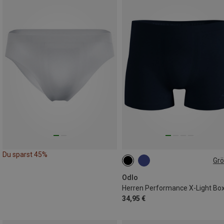
Du sparst 45%
Gr
S
M
L
XL
Odlo
Herren Performance X-Light Bo
34,95 €