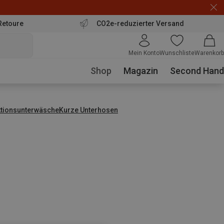
Retoure
CO2e-reduzierter Versand
Mein Konto
Wunschliste
Warenkorb
Shop
Magazin
Second Hand
ktionsunterwäsche
Kurze Unterhosen