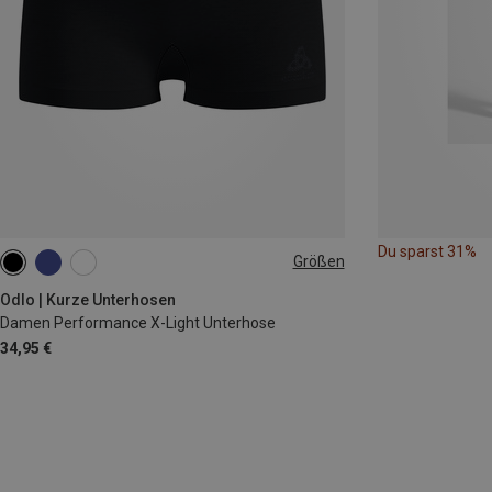
Du sparst 31%
Größen
XS
S
M
L
Odlo | Kurze Unterhosen
Damen Performance X-Light Unterhose
34,95 €