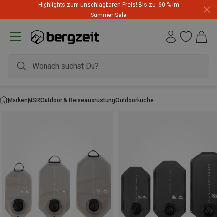
Highlights zum unschlagbaren Preis! Bis zu -60 % im
Summer Sale
Marken
MSR
Outdoor & Reiseausrüstung
Outdoorküche