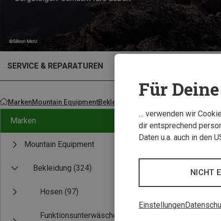
SERVICE & REPARATUREN
OUTLET
Für Deine 
Marken
Mountain Equipment
Bekleidung
Jacken
… verwenden wir Cookies
Marken
dir entsprechend person
Daten u.a. auch in den 
Mountain Equipment
Bekleidung
(324)
NICHT 
Hosen
(97)
Einstellungen
Datenschu
Funktionsunterwäsche