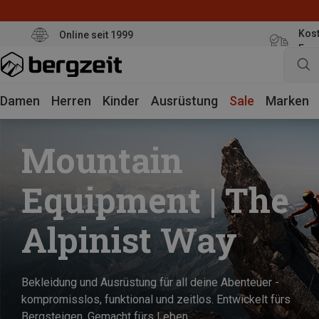
Kost
Online seit 1999
Eur
Damen
Herren
Kinder
Ausrüstung
Sale
Marken
Mountain
Equipment | The
Alpinist Way
Bekleidung und Ausrüstung für all deine Abenteuer -
kompromisslos, funktional und zeitlos. Entwickelt fürs
Bergsteigen. Gemacht fürs Leben.