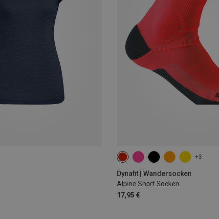
+3
39|40|41|42
43|44|45|46
Dynafit | Wandersocken
Alpine Short Socken
17,95 €