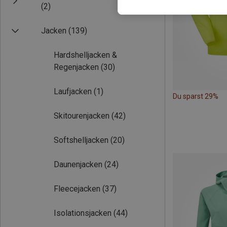
(2)
Jacken
(139)
Hardshelljacken &
Regenjacken
(30)
Laufjacken
(1)
Du sparst 29%
Skitourenjacken
(42)
Softshelljacken
(20)
Daunenjacken
(24)
Fleecejacken
(37)
Isolationsjacken
(44)