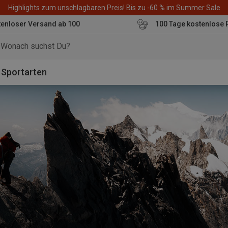
Highlights zum unschlagbaren Preis! Bis zu -60 % im Summer Sale
enloser Versand ab 100
100 Tage kostenlose 
o
Sportarten