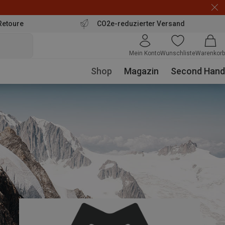
Retoure
CO2e-reduzierter Versand
Mein Konto
Wunschliste
Warenkorb
Shop
Magazin
Second Hand